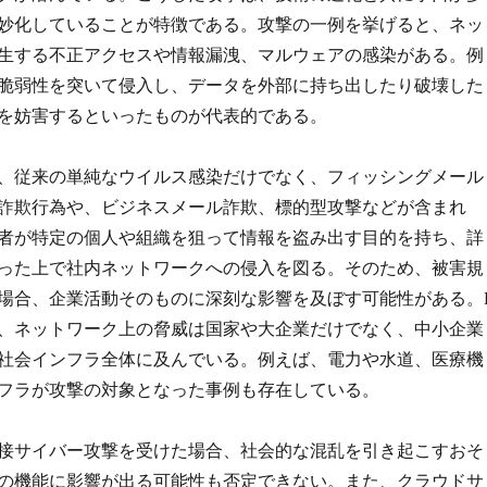
妙化していることが特徴である。攻撃の一例を挙げると、ネッ
生する不正アクセスや情報漏洩、マルウェアの感染がある。例
脆弱性を突いて侵入し、データを外部に持ち出したり破壊した
を妨害するといったものが代表的である。
、従来の単純なウイルス感染だけでなく、フィッシングメール
詐欺行為や、ビジネスメール詐欺、標的型攻撃などが含まれ
者が特定の個人や組織を狙って情報を盗み出す目的を持ち、詳
った上で社内ネットワークへの侵入を図る。そのため、被害規
場合、企業活動そのものに深刻な影響を及ぼす可能性がある。I
、ネットワーク上の脅威は国家や大企業だけでなく、中小企業
社会インフラ全体に及んでいる。例えば、電力や水道、医療機
フラが攻撃の対象となった事例も存在している。
接サイバー攻撃を受けた場合、社会的な混乱を引き起こすおそ
の機能に影響が出る可能性も否定できない。また、クラウドサ