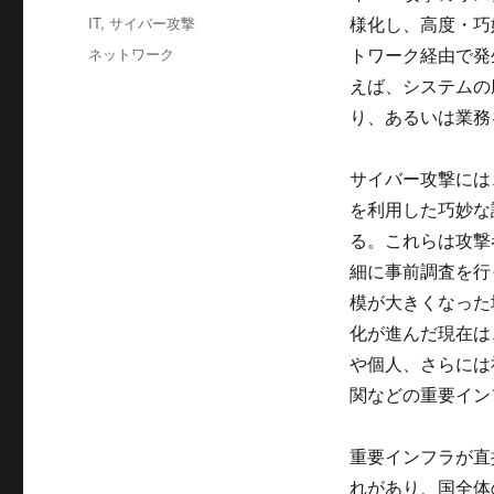
者
稿
カ
IT
,
サイバー攻撃
様化し、高度・巧
日:
テ
タ
ネットワーク
トワーク経由で発
ゴ
グ
えば、システムの
リ
ー
り、あるいは業務
サイバー攻撃には
を利用した巧妙な
る。これらは攻撃
細に事前調査を行
模が大きくなった
化が進んだ現在は
や個人、さらには
関などの重要イン
重要インフラが直
れがあり、国全体