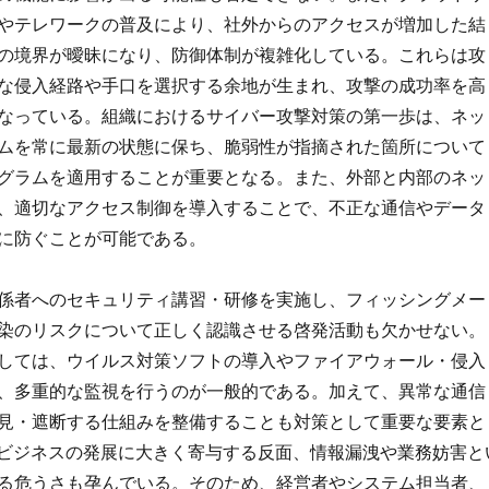
やテレワークの普及により、社外からのアクセスが増加した結
の境界が曖昧になり、防御体制が複雑化している。これらは攻
な侵入経路や手口を選択する余地が生まれ、攻撃の成功率を高
なっている。組織におけるサイバー攻撃対策の第一歩は、ネッ
ムを常に最新の状態に保ち、脆弱性が指摘された箇所について
グラムを適用することが重要となる。また、外部と内部のネッ
、適切なアクセス制御を導入することで、不正な通信やデータ
に防ぐことが可能である。
係者へのセキュリティ講習・研修を実施し、フィッシングメー
染のリスクについて正しく認識させる啓発活動も欠かせない。
しては、ウイルス対策ソフトの導入やファイアウォール・侵入
、多重的な監視を行うのが一般的である。加えて、異常な通信
見・遮断する仕組みを整備することも対策として重要な要素と
はビジネスの発展に大きく寄与する反面、情報漏洩や業務妨害と
る危うさも孕んでいる。そのため、経営者やシステム担当者、