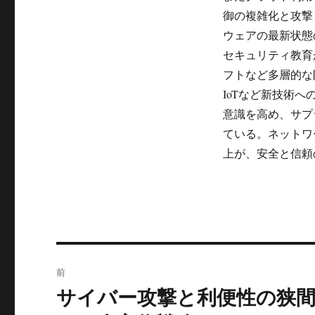
御の複雑化と攻撃
ウェアの最新状態
セキュリティ教育
フトなど多層的な
IoTなど新技術
意識を高め、サプ
ている。ネットワ
上が、安全と信頼
投
前
稿
サイバー攻撃と利便性の狭
前
の