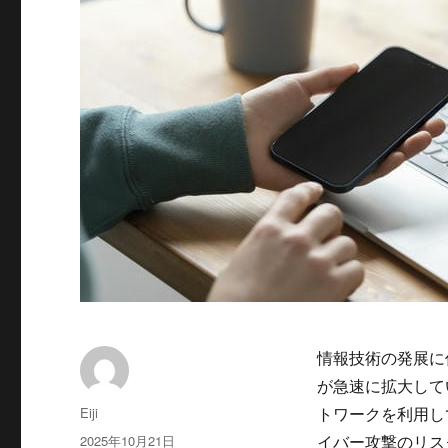
情報技術の発展に
が急速に拡大して
投
Eiji
トワークを利用し
稿
投
2025年10月21日
イバー攻撃のリス