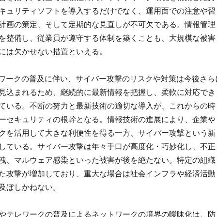
キュリティソフトを導入するだけでなく、運用面での注意や習
計画の策定、そして定期的な見直しが不可欠である。情報管理
を整備し、従業員が遵守する体制を築くことも、大規模な被害
には欠かせない措置といえる。
トワークの普及に伴い、サイバー攻撃のリスクや対策は今後さら
見込まれるため、継続的に最新情報を把握し、柔軟に対応でき
ている。不断の努力と最新技術の適切な導入が、これからの時
ーセキュリティの根幹となる。情報技術の進展により、企業や
クを活用して大きな利便性を得る一方、サイバー攻撃という新
している。サイバー攻撃は年々手口が高度化・巧妙化し、不正
洩、マルウェア感染といった被害が後を絶たない。特定の組織
た攻撃が増加しており、重大な場合は社会インフラや経済活動
及ぼしかねない。
やテレワークの普及によるネットワークの境界の曖昧化は、防