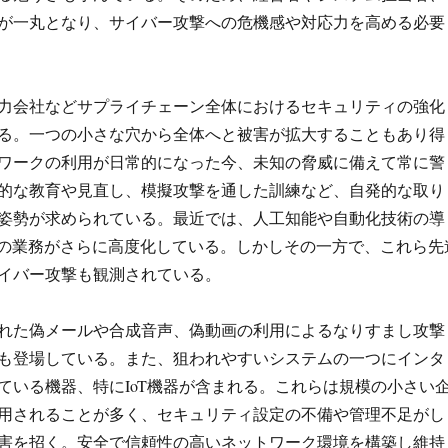
が一丸となり、サイバー攻撃への危機感や対応力を高める必要
力会社などサプライチェーン全体におけるセキュリティの強化
る。一つの小さな穴から全体へと被害が拡大することもあり得
ワークの利用が日常的になった今、未知の脅威に備えて常に警
的な教育や見直し、模擬攻撃を通した訓練など、自発的な取り
姿勢が求められている。最近では、人工知能や自動化技術の導
連の業務がさらに高度化している。しかしその一方で、これら先
イバー攻撃も観測されている。
れた偽メールや合成音声、偽動画の利用によるなりすまし攻撃
も登場している。また、狙われやすいシステムの一つにインタ
ている機器、特にIoT機器が含まれる。これらは規模の小さい
用されることが多く、セキュリティ設定の不備や管理不足がし
害を招く。安全で信頼性の高いネットワーク環境を構築し維持