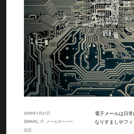
投
2026年1月21日
電子メールは日常
稿
カ
DMARC
,
IT
,
メールサーバー
なりすましやフィ
日:
テ
タ
設定
ゴ