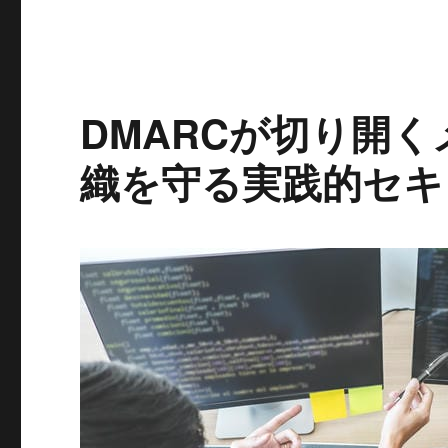
グ
リ
ー
DMARCが切り開
織を守る実践的セキ