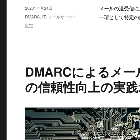
投
2026年1月24日
メールの送受信に
稿
カ
DMARC
,
IT
,
メールサーバー
一環として特定の
日:
テ
タ
設定
ゴ
グ
リ
ー
DMARCによるメ
の信頼性向上の実践