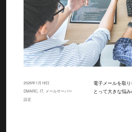
投
2026年1月18日
電子メールを取り
稿
カ
DMARC
,
IT
,
メールサーバー
とって大きな悩み
日:
テ
タ
設定
ゴ
グ
リ
ー